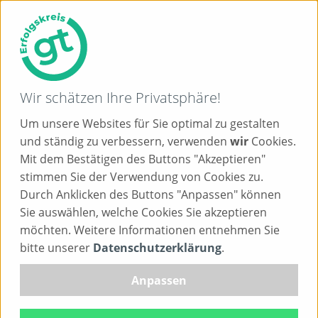
Wir schätzen Ihre Privatsphäre!
Um unsere Websites für Sie optimal zu gestalten
und ständig zu verbessern, verwenden
wir
Cookies.
Mit dem Bestätigen des Buttons "Akzeptieren"
stimmen Sie der Verwendung von Cookies zu.
Durch Anklicken des Buttons "Anpassen" können
Um die Inhalte von destination.one anzuzeigen,
Sie auswählen, welche Cookies Sie akzeptieren
benötigen wir Ihre Zustimmung.
möchten. Weitere Informationen entnehmen Sie
bitte unserer
Datenschutzerklärung
.
Bitte aktivieren Sie destination.one in den Cookie-
Einstellungen.
Anpassen
Cookie-Einstellungen öffnen