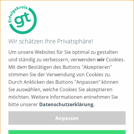
Wir schätzen Ihre Privatsphäre!
Um unsere Websites für Sie optimal zu gestalten
und ständig zu verbessern, verwenden
wir
Cookies.
Mit dem Bestätigen des Buttons "Akzeptieren"
Ziehen Sie doch mal wieder
stimmen Sie der Verwendung von Cookies zu.
Kreise!
Durch Anklicken des Buttons "Anpassen" können
Sie auswählen, welche Cookies Sie akzeptieren
möchten. Weitere Informationen entnehmen Sie
bitte unserer
Datenschutzerklärung
.
Rauf aufs Rad und den Kreis Gütersloh hautnah
erkunden!
Anpassen
Elf thematische Radrouten zeigen Ihnen Architektur,
Botanik, Kultur und Geschichte im Kreis Gütersloh -